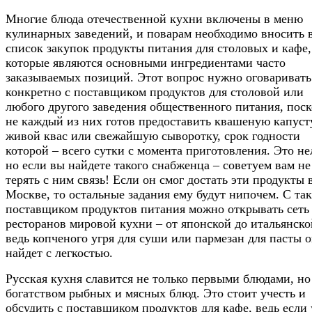
Многие блюда отечественной кухни включены в меню
кулинарных заведений, и поварам необходимо вносить 
список закупок продукты питания для столовых и кафе,
которые являются основными ингредиентами часто
заказываемых позиций. Этот вопрос нужно оговаривать
конкретно с поставщиком продуктов для столовой или
любого другого заведения общественного питания, пос
не каждый из них готов предоставить квашеную капуст
живой квас или свежайшую сыворотку, срок годности
которой – всего сутки с момента приготовления. Это не
но если вы найдете такого снабженца – советуем вам не
терять с ним связь! Если он смог достать эти продукты 
Москве, то остальные задания ему будут нипочем. С та
поставщиком продуктов питания можно открывать сеть
ресторанов мировой кухни – от японской до итальянско
ведь копченого угря для суши или пармезан для пасты 
найдет с легкостью.​
Русская кухня славится не только первыми блюдами, но
богатством рыбных и мясных блюд. Это стоит учесть и
обсудить с поставщиком продуктов для кафе, ведь если 